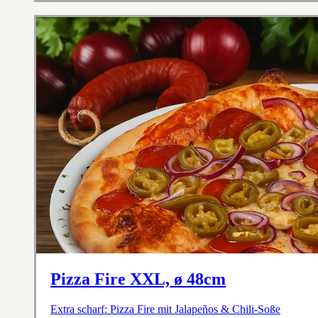
Pizza Fire XXL, ø 48cm
Extra scharf: Pizza Fire mit Jalapeños & Chili-Soße