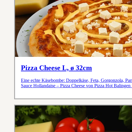
Pizza Cheese L, ø 32cm
Eine echte Käsebombe: Doppelkäse, Feta, Gorgonzola, Parm
Sauce Hollandaise – Pizza Cheese von Pizza Hot Balingen 