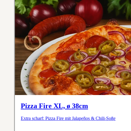
Pizza Fire XL, ø 38cm
Extra scharf: Pizza Fire mit Jalapeños & Chili-Soße