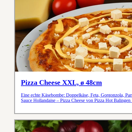
Pizza Cheese XXL, ø 48cm
Eine echte Käsebombe: Doppelkäse, Feta, Gorgonzola, Parm
Sauce Hollandaise – Pizza Cheese von Pizza Hot Balingen 